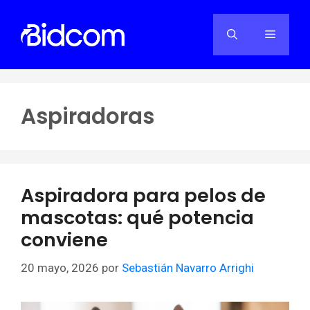
Saltar
al
Menú
contenido
Aspiradoras
Aspiradora para pelos de
mascotas: qué potencia
conviene
20 mayo, 2026
por
Sebastián Navarro Arrighi