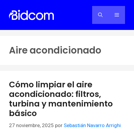
Saltar
al
Menú
contenido
Aire acondicionado
Cómo limpiar el aire
acondicionado: filtros,
turbina y mantenimiento
básico
27 noviembre, 2025
por
Sebastián Navarro Arrighi