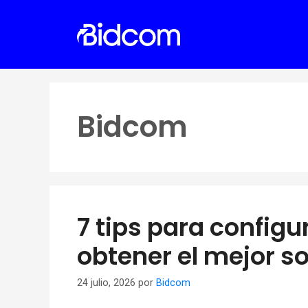
Saltar
al
contenido
Bidcom
7 tips para configu
obtener el mejor s
24 julio, 2026
por
Bidcom