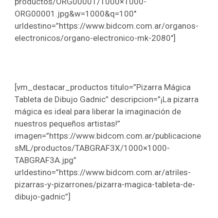
productos/ORG00001/1000×1000-
ORG00001.jpg&w=1000&q=100″
urldestino=”https://www.bidcom.com.ar/organos-
electronicos/organo-electronico-mk-2080″]
[vm_destacar_productos titulo=”Pizarra Mágica
Tableta de Dibujo Gadnic” descripcion=”¡La pizarra
mágica es ideal para liberar la imaginación de
nuestros pequeños artistas!”
imagen=”https://www.bidcom.com.ar/publicacione
sML/productos/TABGRAF3X/1000×1000-
TABGRAF3A.jpg”
urldestino=”https://www.bidcom.com.ar/atriles-
pizarras-y-pizarrones/pizarra-magica-tableta-de-
dibujo-gadnic”]