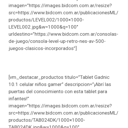
imagen=”https://images.bidcom.com.ar/resize?
src=https://www.bidcom.com.ar/publicacionesML/
productos/LEVEL002/1000×1000-
LEVEL002.jpg&w=1000&q=100″
urldestino=”https://www.bidcom.com.ar/consolas-
de-juego/consola-level-up-retro-nes-av-500-
juegos-clasicos-incorporados”]
[vm_destacar_productos titulo=”Tablet Gadnic
10.1 celular niños gamer” descripcion=”¡Abrí las
puertas del conocimiento con esta tablet para
infantes!”
imagen=”https://images.bidcom.com.ar/resize?
src=https://www.bidcom.com.ar/publicacionesML/
productos/TAB024DK/1000×1000-
TAB024DK.jpg&w=1000&q=100″