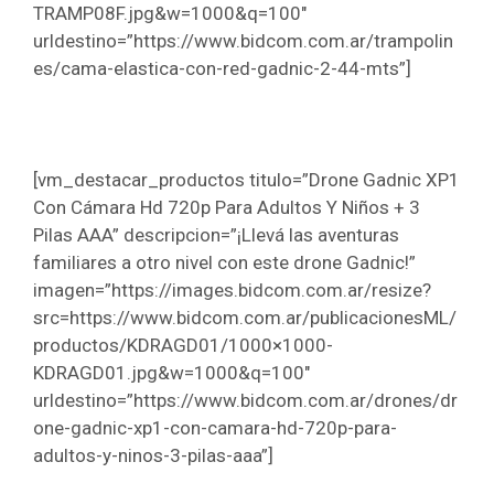
TRAMP08F.jpg&w=1000&q=100″
urldestino=”https://www.bidcom.com.ar/trampolin
es/cama-elastica-con-red-gadnic-2-44-mts”]
[vm_destacar_productos titulo=”Drone Gadnic XP1
Con Cámara Hd 720p Para Adultos Y Niños + 3
Pilas AAA” descripcion=”¡Llevá las aventuras
familiares a otro nivel con este drone Gadnic!”
imagen=”https://images.bidcom.com.ar/resize?
src=https://www.bidcom.com.ar/publicacionesML/
productos/KDRAGD01/1000×1000-
KDRAGD01.jpg&w=1000&q=100″
urldestino=”https://www.bidcom.com.ar/drones/dr
one-gadnic-xp1-con-camara-hd-720p-para-
adultos-y-ninos-3-pilas-aaa”]