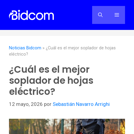
Saltar
al
Menú
contenido
Noticias Bidcom
»
¿Cuál es el mejor soplador de hojas
eléctrico?
¿Cuál es el mejor
soplador de hojas
eléctrico?
12 mayo, 2026
por
Sebastián Navarro Arrighi