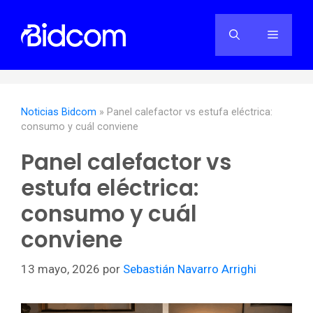
Saltar
al
Menú
contenido
Noticias Bidcom
»
Panel calefactor vs estufa eléctrica:
consumo y cuál conviene
Panel calefactor vs
estufa eléctrica:
consumo y cuál
conviene
13 mayo, 2026
por
Sebastián Navarro Arrighi