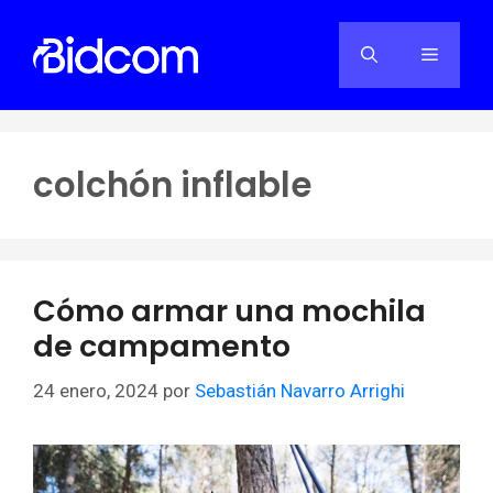
Saltar
al
Menú
contenido
colchón inflable
Cómo armar una mochila
de campamento
24 enero, 2024
por
Sebastián Navarro Arrighi