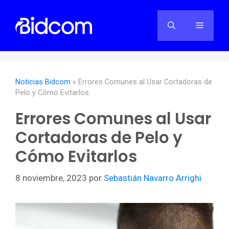
Saltar
al
Menú
contenido
Noticias Bidcom
»
Errores Comunes al Usar Cortadoras de
Pelo y Cómo Evitarlos
Errores Comunes al Usar
Cortadoras de Pelo y
Cómo Evitarlos
8 noviembre, 2023
por
Sebastián Navarro Arrighi