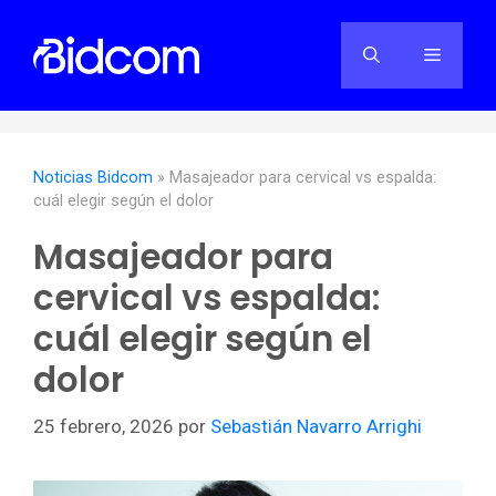
Saltar
al
Menú
contenido
Noticias Bidcom
»
Masajeador para cervical vs espalda:
cuál elegir según el dolor
Masajeador para
cervical vs espalda:
cuál elegir según el
dolor
25 febrero, 2026
por
Sebastián Navarro Arrighi