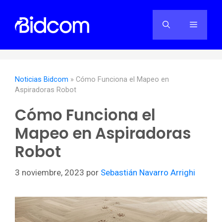
Saltar
al
Menú
contenido
Noticias Bidcom
»
Cómo Funciona el Mapeo en
Aspiradoras Robot
Cómo Funciona el
Mapeo en Aspiradoras
Robot
3 noviembre, 2023
por
Sebastián Navarro Arrighi