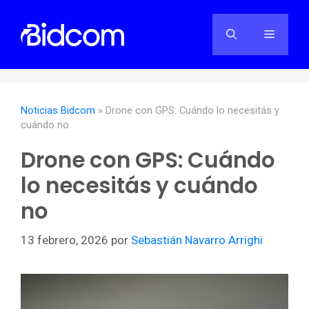
Saltar
al
Menú
contenido
Noticias Bidcom
»
Drone con GPS: Cuándo lo necesitás y
cuándo no
Drone con GPS: Cuándo
lo necesitás y cuándo
no
13 febrero, 2026
por
Sebastián Navarro Arrighi