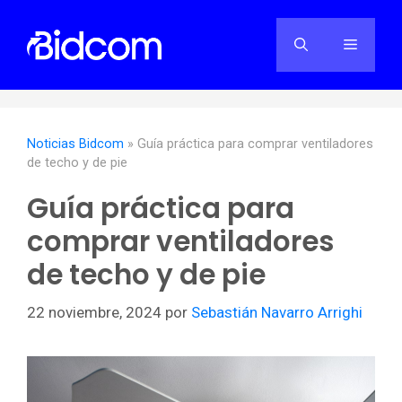
Saltar
al
Menú
contenido
Noticias Bidcom
»
Guía práctica para comprar ventiladores
de techo y de pie
Guía práctica para
comprar ventiladores
de techo y de pie
22 noviembre, 2024
por
Sebastián Navarro Arrighi