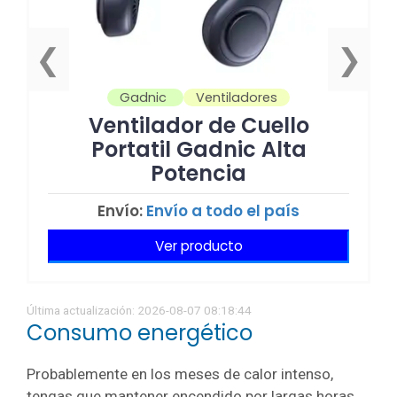
❮
❯
Gadnic
Ventiladores
Ventilador de Cuello
Portatil Gadnic Alta
Potencia
Envío:
Envío a todo el país
Ver producto
Última actualización: 2026-08-07 08:18:44
Consumo energético
Probablemente en los meses de calor intenso,
tengas que mantener encendido por largas horas