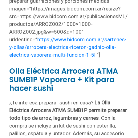
preparar guarniciones y porciones medidas.”
imagen=”https://images.bidcom.com.ar/resize?
src=https://www.bidcom.com.ar/publicacionesML/
productos/ARROZ002/1000×1000-
ARROZ002.jpg&w=500&q=100″
urldestino=”
https://www.bidcom.com.ar/sartenes-
y-ollas/arrocera-electrica-riceron-gadnic-olla-
electrica-vaporera-multi-funcion-1-5l
“]
Olla Eléctrica Arrocera ATMA
SUMB1P Vaporera + Kit para
hacer sushi
¿Te interesa preparar sushi en casa?
La Olla
Eléctrica Arrocera ATMA SUMB1P permite preparar
todo tipo de arroz, legumbres y carnes
. Con la
compra se incluye un kit de sushi con esterilla,
palillos, espátula y untador. Además, su accesorio