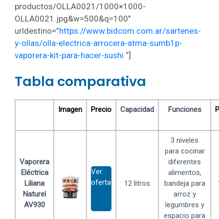
productos/OLLA0021/1000×1000-
OLLA0021.jpg&w=500&q=100″
urldestino=”
https://www.bidcom.com.ar/sartenes-
y-ollas/olla-electrica-arrocera-atma-sumb1p-
vaporera-kit-para-hacer-sushi
“]
Tabla comparativa
Imagen
Precio
Capacidad
Funciones
P
3 niveles
para cocinar
Vaporera
diferentes
Ver
Eléctrica
alimentos,
oferta
Liliana
12 litros
bandeja para
Naturel
arroz y
AV930
legumbres y
espacio para