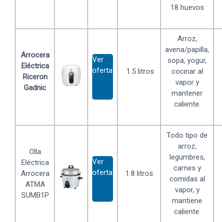
18 huevos
Arroz,
avena/papilla,
Arrocera
Ver
sopa, yogur,
Eléctrica
oferta
1.5 litros
cocinar al
Riceron
vapor y
Gadnic
mantener
caliente.
Todo tipo de
arroz,
Olla
legumbres,
Ver
Eléctrica
carnes y
oferta
Arrocera
1.8 litros
comidas al
ATMA
vapor, y
SUMB1P
mantiene
caliente.