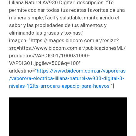
Liliana Naturel AV930 Digital” descripcion=”Te
permite cocinar todas tus recetas favoritas de una
manera simple, fácil y saludable, manteniendo el
sabor y las propiedades de tus alimentos y
eliminando las grasas y toxinas.”
imagen=”https://images.bidcom.com.ar/resize?
src=https://www.bidcom.com.ar/publicacionesML/
productos/VAPDIG01/1000×1000-
VAPDIG01.jpg&w=500&q=100″
urldestino=”
https://www.bidcom.com.ar/vaporeras
/vaporera-electrica-liliana-naturel-av930-digital-3-
niveles-12lts-arrocera-espacio-para-huevos
“]