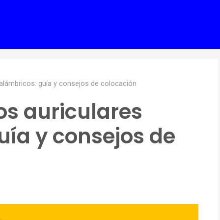
alámbricos: guía y consejos de colocación
s auriculares
uía y consejos de