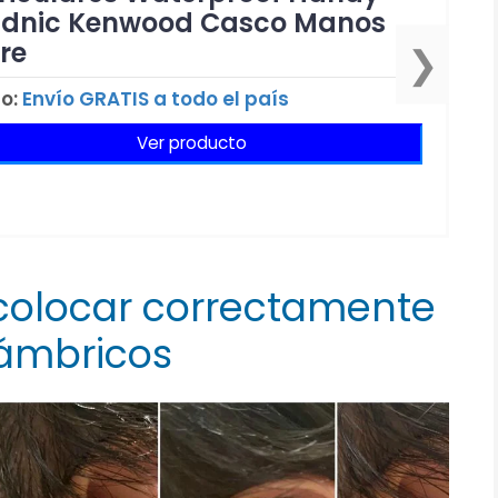
dnic Kenwood Casco Manos
bre
❯
ío:
Envío GRATIS a todo el país
Ver producto
colocar correctamente
lámbricos