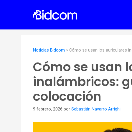
Saltar
al
contenido
Noticias Bidcom
»
Cómo se usan los auriculares in
Cómo se usan lo
inalámbricos: g
colocación
9 febrero, 2026
por
Sebastián Navarro Arrighi