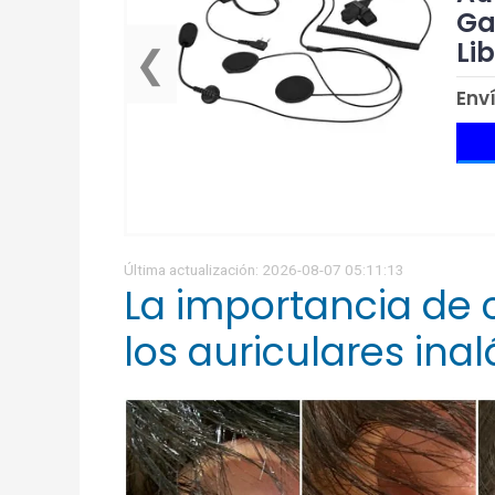
Ga
Li
❮
Env
Última actualización: 2026-08-07 05:11:13
La importancia de 
los auriculares ina