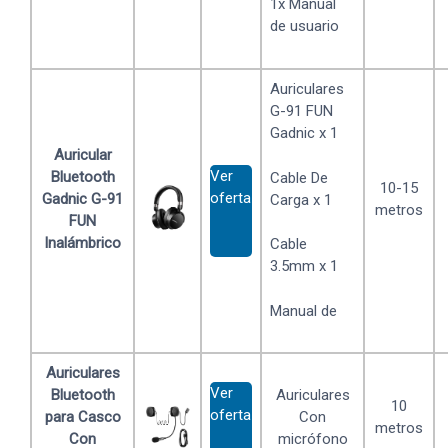
1x Manual
de usuario
Auriculares
G-91 FUN
Gadnic x 1
Auricular
Ver
Bluetooth
Cable De
10-15
oferta
Gadnic G-91
Carga x 1
metros
FUN
Inalámbrico
Cable
3.5mm x 1
Manual de
Auriculares
Ver
Bluetooth
Auriculares
10
oferta
para Casco
Con
metros
Con
micrófono