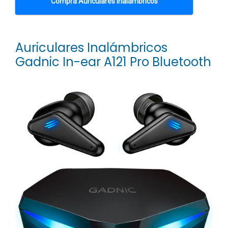
Comprá Auriculares Inalámbricos
Auriculares Inalámbricos
Gadnic In-ear A121 Pro Bluetooth