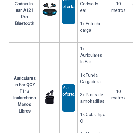
Ver
Gadnic In-
Gadnic In-
10
oferta
ear A121
ear
metros
Pro
Bluetooth
1x Estuche
carga
1x
Auriculares
In Ear
1x Funda
Auriculares
Cargadora
In Ear QCY
Ver
T11s
10
oferta
3x Pares de
Inalambrico
metros
almohadillas
Manos
Libres
1x Cable tipo
C