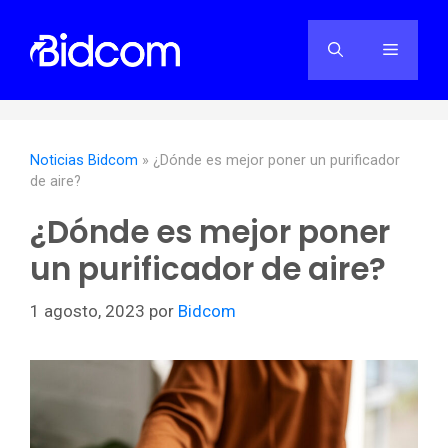
Saltar
al
Menú
contenido
Noticias Bidcom
»
¿Dónde es mejor poner un purificador
de aire?
¿Dónde es mejor poner
un purificador de aire?
1 agosto, 2023
por
Bidcom