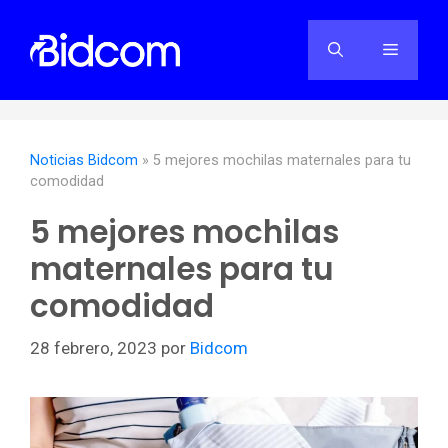
Saltar
al
Menú
contenido
Noticias Bidcom
»
5 mejores mochilas maternales para tu
comodidad
5 mejores mochilas
maternales para tu
comodidad
28 febrero, 2023
por
Bidcom