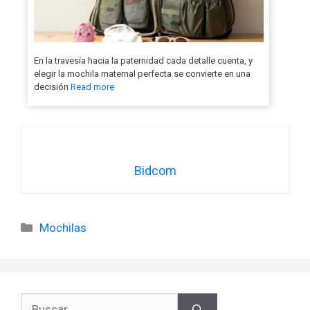
En la travesía hacia la paternidad cada detalle cuenta, y
elegir la mochila maternal perfecta se convierte en una
decisión
Read more
Bidcom
Categorías
Mochilas
Buscar: