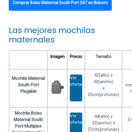
Comprar Bolso Maternal South Port S47 en Bidcom
Las mejores mochilas
maternales
Imagen
Precio
Tamaño
42(alto) x
Ver
Mochila Maternal
30(ancho)
oferta
South Port
com
x
Plegable
1
20cm(profundo)
Mochila Bolso
Ver
44(alto) x
Maternal South
3
oferta
32(ancho) x
Port Multiples
22cm(profundo)