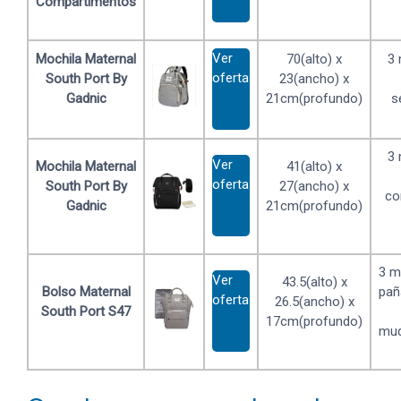
Compartimentos
Ver
Mochila Maternal
70(alto) x
3
oferta
South Port By
23(ancho) x
Gadnic
21cm(profundo)
s
3
Ver
Mochila Maternal
41(alto) x
oferta
South Port By
27(ancho) x
co
Gadnic
21cm(profundo)
3 m
Ver
43.5(alto) x
Bolso Maternal
pañ
oferta
26.5(ancho) x
South Port S47
17cm(profundo)
mud