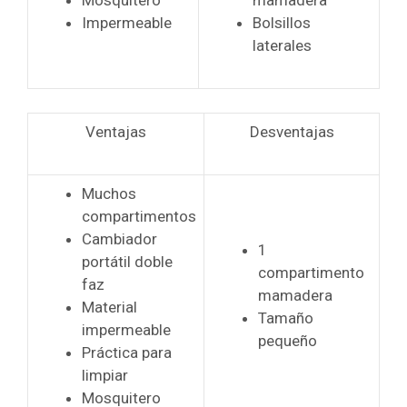
Mosquitero
mamadera
Impermeable
Bolsillos
laterales
Ventajas
Desventajas
Muchos
compartimentos
Cambiador
1
portátil doble
compartimento
faz
mamadera
Material
Tamaño
impermeable
pequeño
Práctica para
limpiar
Mosquitero