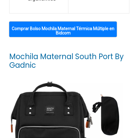
Comprar Bolso Mochila Maternal Térmica Múltiple en
Bidcom
Mochila Maternal South Port By
Gadnic