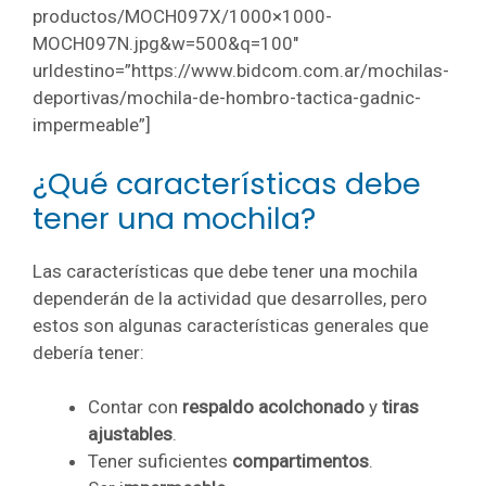
productos/MOCH097X/1000×1000-
MOCH097N.jpg&w=500&q=100″
urldestino=”https://www.bidcom.com.ar/mochilas-
deportivas/mochila-de-hombro-tactica-gadnic-
impermeable”]
¿Qué características debe
tener una mochila?
Las características que debe tener una mochila
dependerán de la actividad que desarrolles, pero
estos son algunas características generales que
debería tener:
Contar con
respaldo acolchonado
y
tiras
ajustables
.
Tener suficientes
compartimentos
.