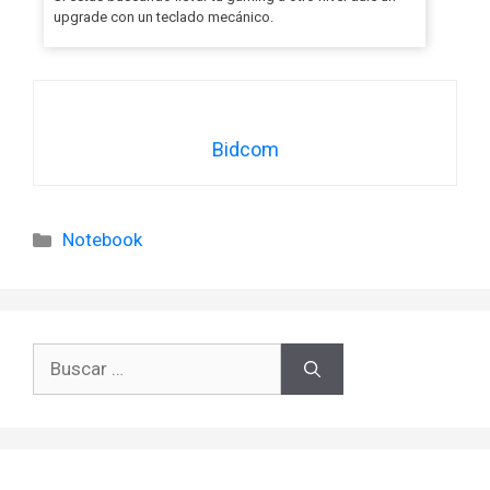
upgrade con un teclado mecánico.
Bidcom
Categorías
Notebook
Buscar: