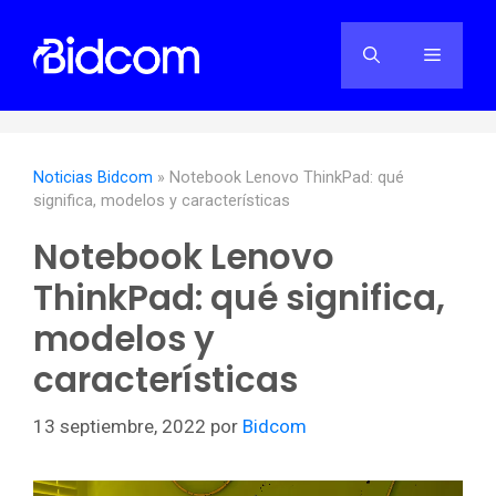
Saltar
al
Menú
contenido
Noticias Bidcom
»
Notebook ​​Lenovo ThinkPad: qué
significa, modelos y características
Notebook ​​Lenovo
ThinkPad: qué significa,
modelos y
características
13 septiembre, 2022
por
Bidcom