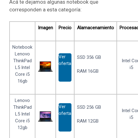
Acá te dejamos algunas notebook que
corresponden a esta categoría:
Imagen
Precio
Alamacenamiento
Procesa
Notebook
Lenovo
Ver
SSD 356 GB
ThinkPad
Intel Co
oferta
L5 Intel
i5
RAM 16GB
Core i5
16gb
Lenovo
Ver
ThinkPad
SSD 256 GB
Intel Co
oferta
L5 Intel
i5
Core i5
RAM 12GB
12gb