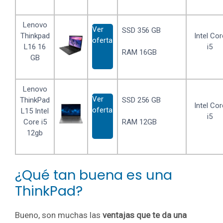
Lenovo
Ver
SSD 356 GB
Thinkpad
Intel Cor
oferta
L16 16
i5
RAM 16GB
GB
Lenovo
Ver
ThinkPad
SSD 256 GB
Intel Cor
oferta
L15 Intel
i5
Core i5
RAM 12GB
12gb
¿Qué tan buena es una
ThinkPad?
Bueno, son muchas las
ventajas que te da una