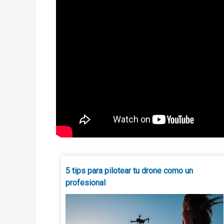
5 tips para pilotear tu drone como un
profesional