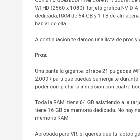
Con un procesador Intel Core i7-7820HK de c
WFHD (2560 x 1080), tarjeta gráfica NVIDI
dedicada, RAM de 64 GB y 1 TB de almacena
hablar de ella.
A continuación te damos una lista de pros y 
Pros:
Una pantalla gigante: ofrece 21 pulgadas WF
2,000R para que puedas sumergirte durante 
poder completar la inmersión con cuatro bo
Toda la RAM: tiene 64 GB asistiendo a la ta
tiene 16 GB de memoria dedicada. No hay n
memoria RAM.
Aprobada para VR: si querés que tu laptop ga