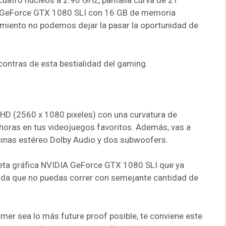
uatro núcleos a 2.90 GHz, pantalla curva de 21”
A GeForce GTX 1080 SLI con 16 GB de memoria
miento no podemos dejar la pasar la oportunidad de
contras de esta bestialidad del gaming.
HD (2560 x 1080 pixeles) con una curvatura de
horas en tus videojuegos favoritos. Además, vas a
cinas estéreo Dolby Audio y dos subwoofers.
rjeta gráfica NVIDIA GeForce GTX 1080 SLI que ya
ada que no puedas correr con semejante cantidad de
mer sea lo más future proof posible, te conviene este