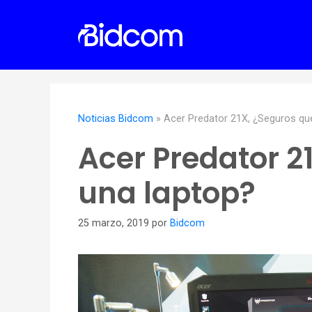
Saltar
al
contenido
Noticias Bidcom
»
Acer Predator 21X, ¿Seguros qu
Acer Predator 2
una laptop?
25 marzo, 2019
por
Bidcom