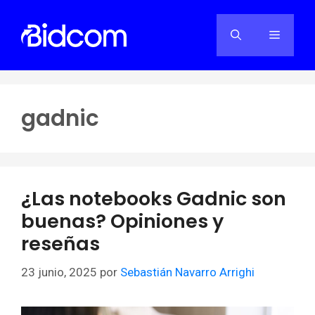
Saltar
al
Menú
contenido
gadnic
¿Las notebooks Gadnic son
buenas? Opiniones y
reseñas
23 junio, 2025
por
Sebastián Navarro Arrighi